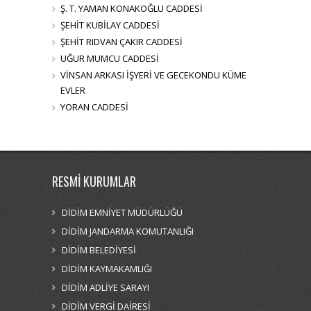
Ş. T. YAMAN KONAKOĞLU CADDESİ
ŞEHİT KUBİLAY CADDESİ
ŞEHİT RIDVAN ÇAKIR CADDESİ
UĞUR MUMCU CADDESİ
VİNSAN ARKASI İŞYERİ VE GECEKONDU KÜME
EVLER
YORAN CADDESİ
RESMİ KURUMLAR
DİDİM EMNİYET MÜDÜRLÜĞÜ
DİDİM JANDARMA KOMUTANLIĞI
DİDİM BELEDİYESİ
DİDİM KAYMAKAMLIĞI
DİDİM ADLİYE SARAYI
DİDİM VERGİ DAİRESİ