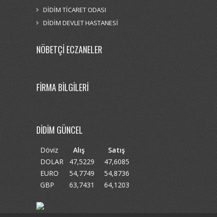
DİDİM TİCARET ODASI
DİDİM DEVLET HASTANESİ
NÖBETÇİ ECZANELER
FİRMA BİLGİLERİ
DİDİM GÜNCEL
Döviz
Alış
Satış
DOLAR
47,5229
47,6085
EURO
54,7749
54,8736
GBP
63,7431
64,1203