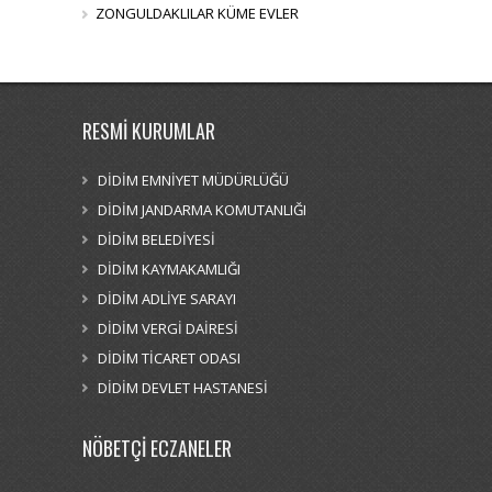
ZONGULDAKLILAR KÜME EVLER
RESMİ KURUMLAR
DİDİM EMNİYET MÜDÜRLÜĞÜ
DİDİM JANDARMA KOMUTANLIĞI
DİDİM BELEDİYESİ
DİDİM KAYMAKAMLIĞI
DİDİM ADLİYE SARAYI
DİDİM VERGİ DAİRESİ
DİDİM TİCARET ODASI
DİDİM DEVLET HASTANESİ
NÖBETÇİ ECZANELER