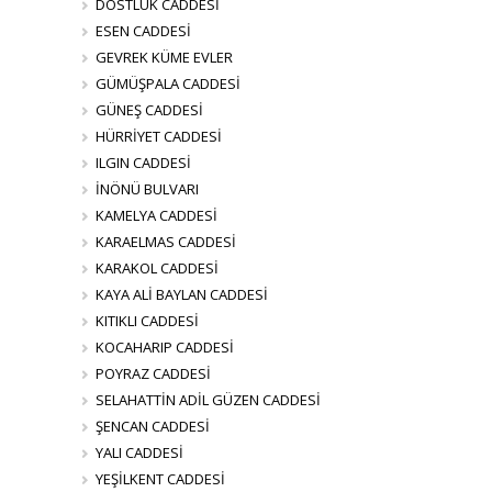
DOSTLUK CADDESİ
ESEN CADDESİ
GEVREK KÜME EVLER
GÜMÜŞPALA CADDESİ
GÜNEŞ CADDESİ
HÜRRİYET CADDESİ
ILGIN CADDESİ
İNÖNÜ BULVARI
KAMELYA CADDESİ
KARAELMAS CADDESİ
KARAKOL CADDESİ
KAYA ALİ BAYLAN CADDESİ
KITIKLI CADDESİ
KOCAHARIP CADDESİ
POYRAZ CADDESİ
SELAHATTİN ADİL GÜZEN CADDESİ
ŞENCAN CADDESİ
YALI CADDESİ
YEŞİLKENT CADDESİ