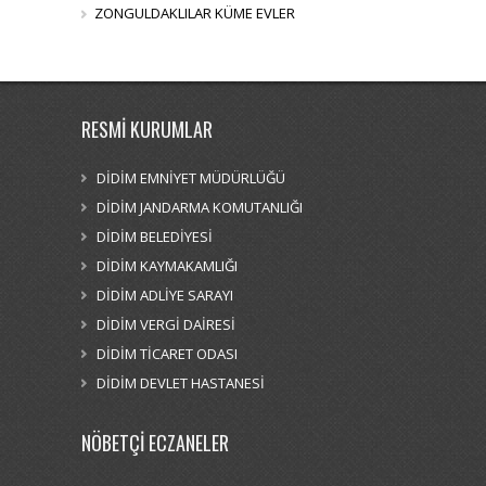
ZONGULDAKLILAR KÜME EVLER
RESMİ KURUMLAR
DİDİM EMNİYET MÜDÜRLÜĞÜ
DİDİM JANDARMA KOMUTANLIĞI
DİDİM BELEDİYESİ
DİDİM KAYMAKAMLIĞI
DİDİM ADLİYE SARAYI
DİDİM VERGİ DAİRESİ
DİDİM TİCARET ODASI
DİDİM DEVLET HASTANESİ
NÖBETÇİ ECZANELER