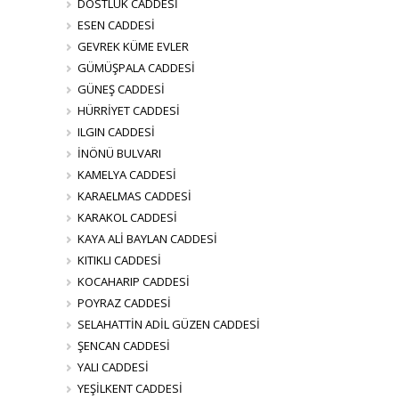
DOSTLUK CADDESİ
ESEN CADDESİ
GEVREK KÜME EVLER
GÜMÜŞPALA CADDESİ
GÜNEŞ CADDESİ
HÜRRİYET CADDESİ
ILGIN CADDESİ
İNÖNÜ BULVARI
KAMELYA CADDESİ
KARAELMAS CADDESİ
KARAKOL CADDESİ
KAYA ALİ BAYLAN CADDESİ
KITIKLI CADDESİ
KOCAHARIP CADDESİ
POYRAZ CADDESİ
SELAHATTİN ADİL GÜZEN CADDESİ
ŞENCAN CADDESİ
YALI CADDESİ
YEŞİLKENT CADDESİ