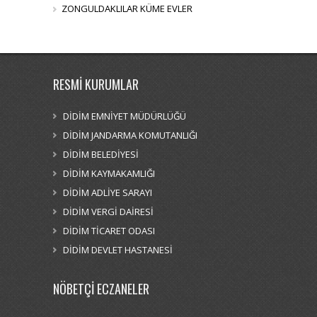
ZONGULDAKLILAR KÜME EVLER
RESMİ KURUMLAR
DİDİM EMNİYET MÜDÜRLÜĞÜ
DİDİM JANDARMA KOMUTANLIĞI
DİDİM BELEDİYESİ
DİDİM KAYMAKAMLIĞI
DİDİM ADLİYE SARAYI
DİDİM VERGİ DAİRESİ
DİDİM TİCARET ODASI
DİDİM DEVLET HASTANESİ
NÖBETÇİ ECZANELER