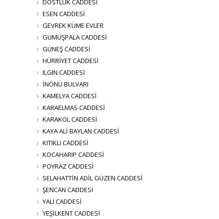
DOSTLUK CADDESİ
ESEN CADDESİ
GEVREK KÜME EVLER
GÜMÜŞPALA CADDESİ
GÜNEŞ CADDESİ
HÜRRİYET CADDESİ
ILGIN CADDESİ
İNÖNÜ BULVARI
KAMELYA CADDESİ
KARAELMAS CADDESİ
KARAKOL CADDESİ
KAYA ALİ BAYLAN CADDESİ
KITIKLI CADDESİ
KOCAHARIP CADDESİ
POYRAZ CADDESİ
SELAHATTİN ADİL GÜZEN CADDESİ
ŞENCAN CADDESİ
YALI CADDESİ
YEŞİLKENT CADDESİ