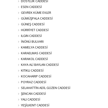
DOSTLUK CADDESİ
ESEN CADDESİ
GEVREK KÜME EVLER
GÜMÜŞPALA CADDESİ
GÜNEŞ CADDESİ
HÜRRİYET CADDESİ
ILGIN CADDESİ
İNÖNÜ BULVARI
KAMELYA CADDESİ
KARAELMAS CADDESİ
KARAKOL CADDESİ
KAYA ALİ BAYLAN CADDESİ
KITIKLI CADDESİ
KOCAHARIP CADDESİ
POYRAZ CADDESİ
SELAHATTİN ADİL GÜZEN CADDESİ
ŞENCAN CADDESİ
YALI CADDESİ
YEŞİLKENT CADDESİ