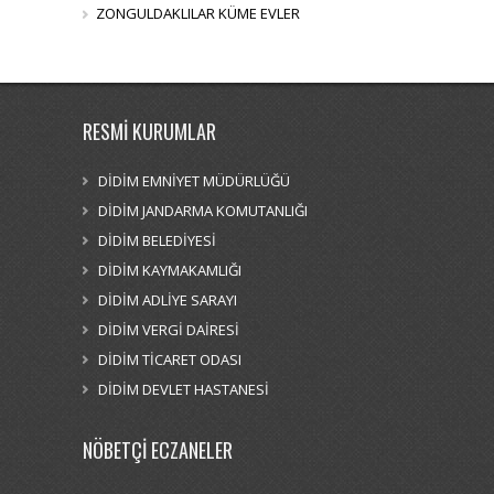
ZONGULDAKLILAR KÜME EVLER
RESMİ KURUMLAR
DİDİM EMNİYET MÜDÜRLÜĞÜ
DİDİM JANDARMA KOMUTANLIĞI
DİDİM BELEDİYESİ
DİDİM KAYMAKAMLIĞI
DİDİM ADLİYE SARAYI
DİDİM VERGİ DAİRESİ
DİDİM TİCARET ODASI
DİDİM DEVLET HASTANESİ
NÖBETÇİ ECZANELER