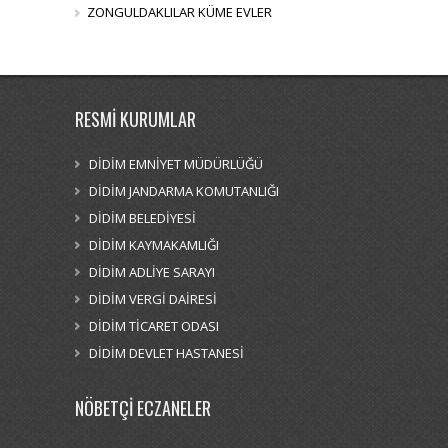
ZONGULDAKLILAR KÜME EVLER
RESMİ KURUMLAR
DİDİM EMNİYET MÜDÜRLÜĞÜ
DİDİM JANDARMA KOMUTANLIĞI
DİDİM BELEDİYESİ
DİDİM KAYMAKAMLIĞI
DİDİM ADLİYE SARAYI
DİDİM VERGİ DAİRESİ
DİDİM TİCARET ODASI
DİDİM DEVLET HASTANESİ
NÖBETÇİ ECZANELER