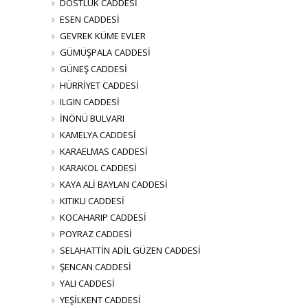
DOSTLUK CADDESİ
ESEN CADDESİ
GEVREK KÜME EVLER
GÜMÜŞPALA CADDESİ
GÜNEŞ CADDESİ
HÜRRİYET CADDESİ
ILGIN CADDESİ
İNÖNÜ BULVARI
KAMELYA CADDESİ
KARAELMAS CADDESİ
KARAKOL CADDESİ
KAYA ALİ BAYLAN CADDESİ
KITIKLI CADDESİ
KOCAHARIP CADDESİ
POYRAZ CADDESİ
SELAHATTİN ADİL GÜZEN CADDESİ
ŞENCAN CADDESİ
YALI CADDESİ
YEŞİLKENT CADDESİ