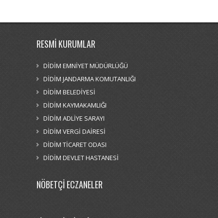
RESMİ KURUMLAR
DİDİM EMNİYET MÜDÜRLÜĞÜ
DİDİM JANDARMA KOMUTANLIĞI
DİDİM BELEDİYESİ
DİDİM KAYMAKAMLIĞI
DİDİM ADLİYE SARAYI
DİDİM VERGİ DAİRESİ
DİDİM TİCARET ODASI
DİDİM DEVLET HASTANESİ
NÖBETÇİ ECZANELER