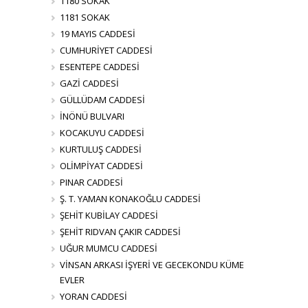
1180 SOKAK
1181 SOKAK
19 MAYIS CADDESİ
CUMHURİYET CADDESİ
ESENTEPE CADDESİ
GAZİ CADDESİ
GÜLLÜDAM CADDESİ
İNÖNÜ BULVARI
KOCAKUYU CADDESİ
KURTULUŞ CADDESİ
OLİMPİYAT CADDESİ
PINAR CADDESİ
Ş. T. YAMAN KONAKOĞLU CADDESİ
ŞEHİT KUBİLAY CADDESİ
ŞEHİT RIDVAN ÇAKIR CADDESİ
UĞUR MUMCU CADDESİ
VİNSAN ARKASI İŞYERİ VE GECEKONDU KÜME
EVLER
YORAN CADDESİ