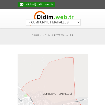
didim@didim.web.tr
DİDİM
/
/
CUMHURİYET MAHALLESİ