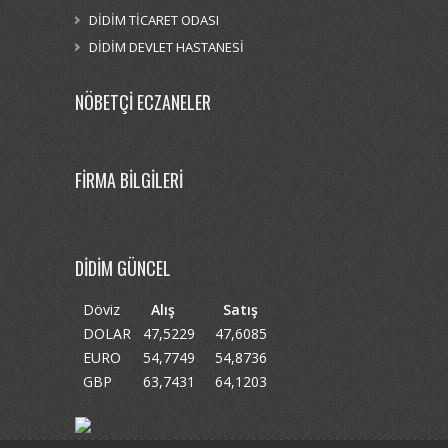
DİDİM TİCARET ODASI
DİDİM DEVLET HASTANESİ
NÖBETÇİ ECZANELER
FİRMA BİLGİLERİ
DİDİM GÜNCEL
Döviz
Alış
Satış
DOLAR
47,5229
47,6085
EURO
54,7749
54,8736
GBP
63,7431
64,1203