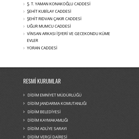
Ş. T. YAMAN KONAKOĞLU CADDESİ
ŞEHİT KUBİLAY CADDESİ
ŞEHİT RIDVAN ÇAKIR CADDESİ
UĞUR MUMCU CADDESİ
VİNSAN ARKASI İŞYERİ VE GECEKONDU KÜME
EVLER
YORAN CADDESİ
RESMİ KURUMLAR
DİDİM EMNİYET MÜDÜRLÜĞÜ
DİDİM JANDARMA KOMUTANLIĞI
DİDİM BELEDİYESİ
DİDİM KAYMAKAMLIĞI
DİDİM ADLİYE SARAYI
DİDİM VERGİ DAİRESİ