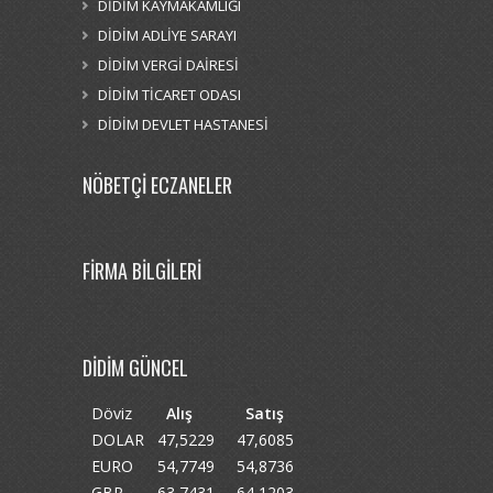
DİDİM KAYMAKAMLIĞI
DİDİM ADLİYE SARAYI
DİDİM VERGİ DAİRESİ
DİDİM TİCARET ODASI
DİDİM DEVLET HASTANESİ
NÖBETÇİ ECZANELER
FİRMA BİLGİLERİ
DİDİM GÜNCEL
Döviz
Alış
Satış
DOLAR
47,5229
47,6085
EURO
54,7749
54,8736
GBP
63,7431
64,1203