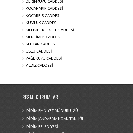
DERİNKUYU CADDESİ
KOCAHARIP CADDESİ
KOCAREİS CADDESİ
KUMLUK CADDESİ
MEHMET KORUCU CADDESİ
MERCİMEK CADDESİ
SULTAN CADDESİ
USLU CADDESİ
YAĞLIKUYU CADDESİ
YILDIZ CADDESİ
RESMİ KURUMLAR
DİDİM EMNİYET MÜDÜRLÜĞÜ
DİDİM JANDARMA KOMUTANLIĞI
DİDİM BELEDİYESİ