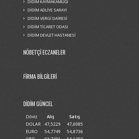
DİDİM KAYMAKAMLIĞI
DİDİM ADLİYE SARAYI
DİDİM VERGİ DAİRESİ
DİDİM TİCARET ODASI
DİDİM DEVLET HASTANESİ
NÖBETÇİ ECZANELER
FİRMA BİLGİLERİ
DİDİM GÜNCEL
Döviz
Alış
Satış
DOLAR
47,5229
47,6085
EURO
54,7749
54,8736
GBP
63,7431
64,1203