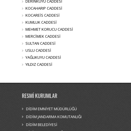
DERİNKUYU CADDESİ
KOCAHARIP CADDESİ
KOCAREİS CADDESİ
KUMLUK CADDESİ
MEHMET KORUCU CADDESİ
MERCİMEK CADDESİ
SULTAN CADDESİ
USLU CADDESİ
YAĞLIKUYU CADDESİ
YILDIZ CADDESİ
RESMİ KURUMLAR
DİDİM EMNİYET MÜDÜRLÜĞÜ
DİDİM JANDARMA KOMUTANLIĞI
DİDİM BELEDİYESİ