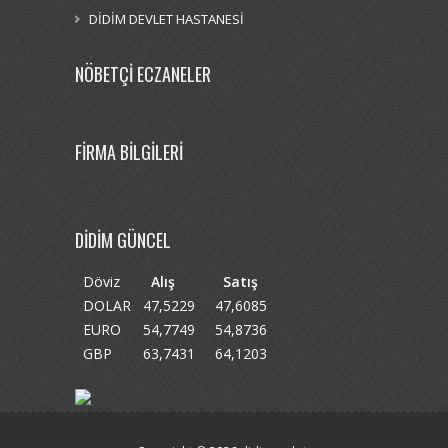
DİDİM DEVLET HASTANESİ
NÖBETÇİ ECZANELER
FİRMA BİLGİLERİ
DİDİM GÜNCEL
Döviz
Alış
Satış
DOLAR
47,5229
47,6085
EURO
54,7749
54,8736
GBP
63,7431
64,1203