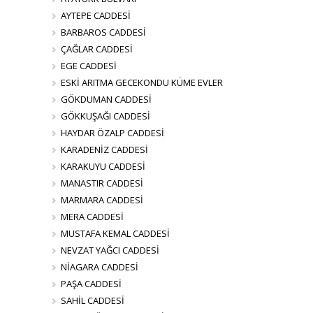
AYTEPE CADDESİ
BARBAROS CADDESİ
ÇAĞLAR CADDESİ
EGE CADDESİ
ESKİ ARITMA GECEKONDU KÜME EVLER
GÖKDUMAN CADDESİ
GÖKKUŞAĞI CADDESİ
HAYDAR ÖZALP CADDESİ
KARADENİZ CADDESİ
KARAKUYU CADDESİ
MANASTIR CADDESİ
MARMARA CADDESİ
MERA CADDESİ
MUSTAFA KEMAL CADDESİ
NEVZAT YAĞCI CADDESİ
NİAGARA CADDESİ
PAŞA CADDESİ
SAHİL CADDESİ