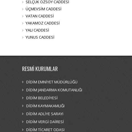
SELÇUK ÖZSOY CADDESİ
ÜÇMEVSİM CADDESİ
VATAN CADDESİ
YAKAMOZ CADDESİ
YALI CADDESİ
YUNUS CADDESİ
RESMİ KURUMLAR
DİDİM EMNİYET MÜDÜRLÜĞÜ
DİDİM JANDARMA KOMUTANLIĞI
DİDİM BELEDİYESİ
DİDİM KAYMAKAMLIĞI
DİDİM ADLİYE SARAYI
DİDİM VERGİ DAİRESİ
DİDİM TİCARET ODASI