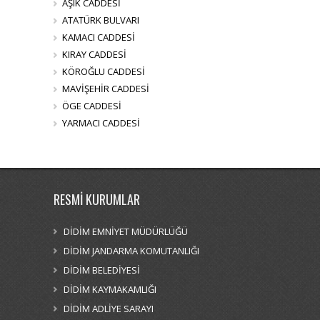
AŞIK CADDESİ
ATATÜRK BULVARI
KAMACI CADDESİ
KIRAY CADDESİ
KÖROĞLU CADDESİ
MAVİŞEHİR CADDESİ
ÖGE CADDESİ
YARMACI CADDESİ
RESMİ KURUMLAR
DİDİM EMNİYET MÜDÜRLÜĞÜ
DİDİM JANDARMA KOMUTANLIĞI
DİDİM BELEDİYESİ
DİDİM KAYMAKAMLIĞI
DİDİM ADLİYE SARAYI