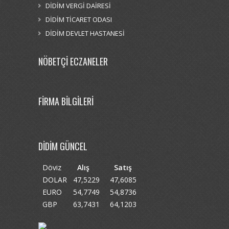
DİDİM VERGİ DAİRESİ
DİDİM TİCARET ODASI
DİDİM DEVLET HASTANESİ
NÖBETÇİ ECZANELER
FİRMA BİLGİLERİ
DİDİM GÜNCEL
Döviz
Alış
Satış
DOLAR
47,5229
47,6085
EURO
54,7749
54,8736
GBP
63,7431
64,1203