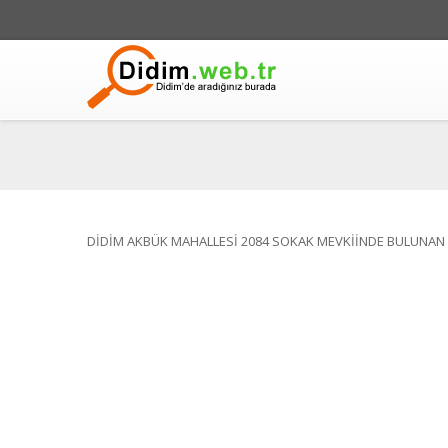
DİDİM AKBÜK MAHALLESİ 2084 SOKAK MEVKİİNDE BULUNAN 