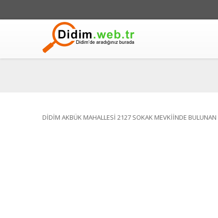
DİDİM AKBÜK MAHALLESİ 2127 SOKAK MEVKİİNDE BULUNAN 