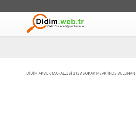
DİDİM AKBÜK MAHALLESİ 2138 SOKAK MEVKİİNDE BULUNAN 