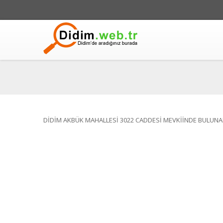
DİDİM AKBÜK MAHALLESİ 3022 CADDESİ MEVKİİNDE BULUNA