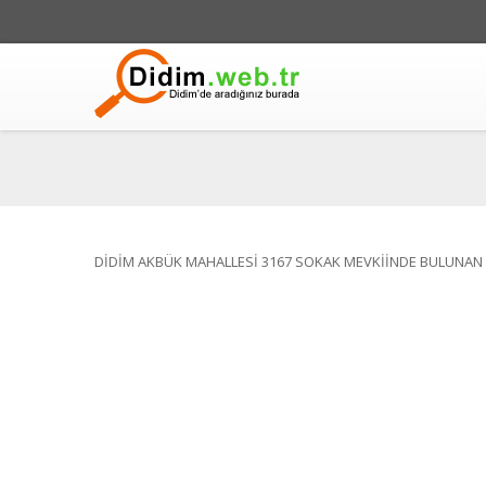
DİDİM AKBÜK MAHALLESİ 3167 SOKAK MEVKİİNDE BULUNAN 