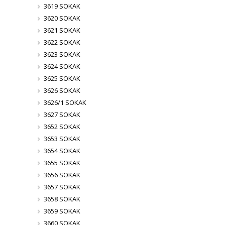
3619 SOKAK
3620 SOKAK
3621 SOKAK
3622 SOKAK
3623 SOKAK
3624 SOKAK
3625 SOKAK
3626 SOKAK
3626/1 SOKAK
3627 SOKAK
3652 SOKAK
3653 SOKAK
3654 SOKAK
3655 SOKAK
3656 SOKAK
3657 SOKAK
3658 SOKAK
3659 SOKAK
3660 SOKAK