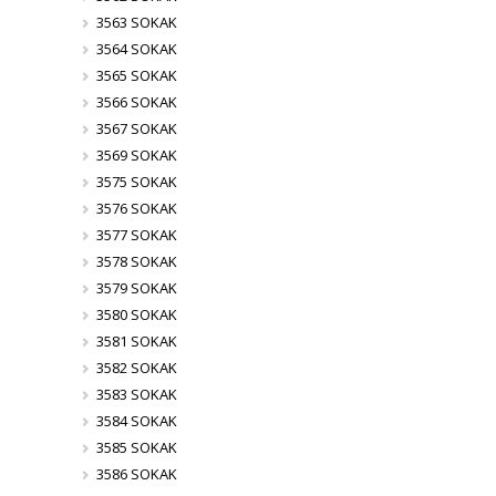
3563 SOKAK
3564 SOKAK
3565 SOKAK
3566 SOKAK
3567 SOKAK
3569 SOKAK
3575 SOKAK
3576 SOKAK
3577 SOKAK
3578 SOKAK
3579 SOKAK
3580 SOKAK
3581 SOKAK
3582 SOKAK
3583 SOKAK
3584 SOKAK
3585 SOKAK
3586 SOKAK