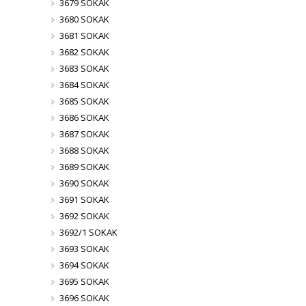
3679 SOKAK
3680 SOKAK
3681 SOKAK
3682 SOKAK
3683 SOKAK
3684 SOKAK
3685 SOKAK
3686 SOKAK
3687 SOKAK
3688 SOKAK
3689 SOKAK
3690 SOKAK
3691 SOKAK
3692 SOKAK
3692/1 SOKAK
3693 SOKAK
3694 SOKAK
3695 SOKAK
3696 SOKAK