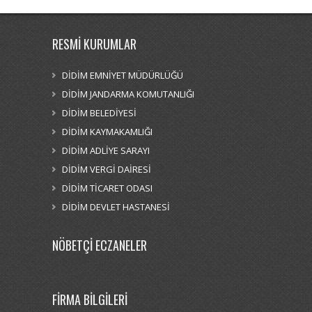
RESMİ KURUMLAR
DİDİM EMNİYET MÜDÜRLÜĞÜ
DİDİM JANDARMA KOMUTANLIĞI
DİDİM BELEDİYESİ
DİDİM KAYMAKAMLIĞI
DİDİM ADLİYE SARAYI
DİDİM VERGİ DAİRESİ
DİDİM TİCARET ODASI
DİDİM DEVLET HASTANESİ
NÖBETÇİ ECZANELER
FİRMA BİLGİLERİ