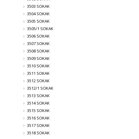
3503 SOKAK
3504 SOKAK
3505 SOKAK
3505/1 SOKAK
3506 SOKAK
3507 SOKAK
3508 SOKAK
3509 SOKAK
3510 SOKAK
3511 SOKAK
3512 SOKAK
3512/1 SOKAK
3513 SOKAK
3514 SOKAK
3515 SOKAK
3516 SOKAK
3517 SOKAK
3518 SOKAK