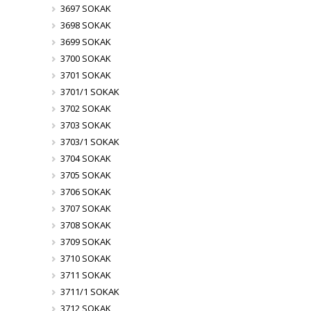
3697 SOKAK
3698 SOKAK
3699 SOKAK
3700 SOKAK
3701 SOKAK
3701/1 SOKAK
3702 SOKAK
3703 SOKAK
3703/1 SOKAK
3704 SOKAK
3705 SOKAK
3706 SOKAK
3707 SOKAK
3708 SOKAK
3709 SOKAK
3710 SOKAK
3711 SOKAK
3711/1 SOKAK
3712 SOKAK