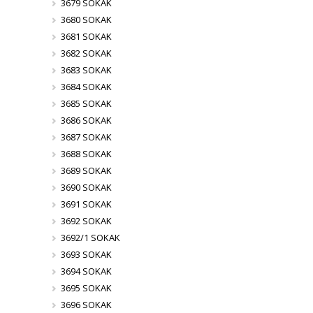
3679 SOKAK
3680 SOKAK
3681 SOKAK
3682 SOKAK
3683 SOKAK
3684 SOKAK
3685 SOKAK
3686 SOKAK
3687 SOKAK
3688 SOKAK
3689 SOKAK
3690 SOKAK
3691 SOKAK
3692 SOKAK
3692/1 SOKAK
3693 SOKAK
3694 SOKAK
3695 SOKAK
3696 SOKAK