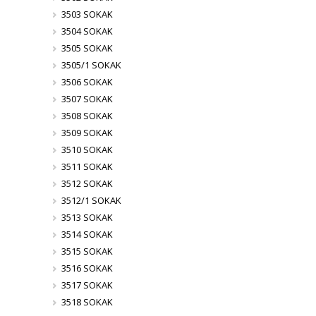
3503 SOKAK
3504 SOKAK
3505 SOKAK
3505/1 SOKAK
3506 SOKAK
3507 SOKAK
3508 SOKAK
3509 SOKAK
3510 SOKAK
3511 SOKAK
3512 SOKAK
3512/1 SOKAK
3513 SOKAK
3514 SOKAK
3515 SOKAK
3516 SOKAK
3517 SOKAK
3518 SOKAK