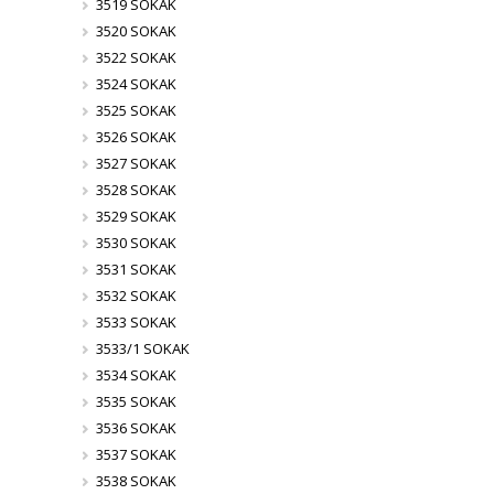
3519 SOKAK
3520 SOKAK
3522 SOKAK
3524 SOKAK
3525 SOKAK
3526 SOKAK
3527 SOKAK
3528 SOKAK
3529 SOKAK
3530 SOKAK
3531 SOKAK
3532 SOKAK
3533 SOKAK
3533/1 SOKAK
3534 SOKAK
3535 SOKAK
3536 SOKAK
3537 SOKAK
3538 SOKAK