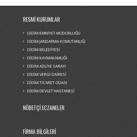
RESMİ KURUMLAR
DİDİM EMNİYET MÜDÜRLÜĞÜ
DİDİM JANDARMA KOMUTANLIĞI
DİDİM BELEDİYESİ
DİDİM KAYMAKAMLIĞI
DİDİM ADLİYE SARAYI
DİDİM VERGİ DAİRESİ
DİDİM TİCARET ODASI
DİDİM DEVLET HASTANESİ
NÖBETÇİ ECZANELER
FİRMA BİLGİLERİ