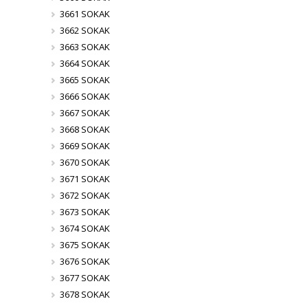
3661 SOKAK
3662 SOKAK
3663 SOKAK
3664 SOKAK
3665 SOKAK
3666 SOKAK
3667 SOKAK
3668 SOKAK
3669 SOKAK
3670 SOKAK
3671 SOKAK
3672 SOKAK
3673 SOKAK
3674 SOKAK
3675 SOKAK
3676 SOKAK
3677 SOKAK
3678 SOKAK