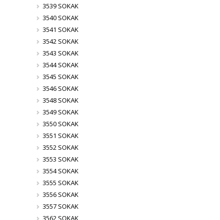
3539 SOKAK
3540 SOKAK
3541 SOKAK
3542 SOKAK
3543 SOKAK
3544 SOKAK
3545 SOKAK
3546 SOKAK
3548 SOKAK
3549 SOKAK
3550 SOKAK
3551 SOKAK
3552 SOKAK
3553 SOKAK
3554 SOKAK
3555 SOKAK
3556 SOKAK
3557 SOKAK
3562 SOKAK