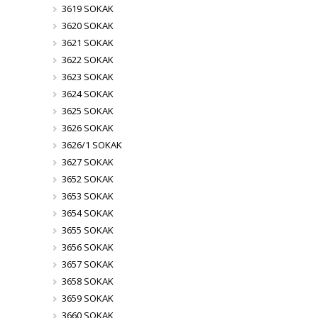
3619 SOKAK
3620 SOKAK
3621 SOKAK
3622 SOKAK
3623 SOKAK
3624 SOKAK
3625 SOKAK
3626 SOKAK
3626/1 SOKAK
3627 SOKAK
3652 SOKAK
3653 SOKAK
3654 SOKAK
3655 SOKAK
3656 SOKAK
3657 SOKAK
3658 SOKAK
3659 SOKAK
3660 SOKAK