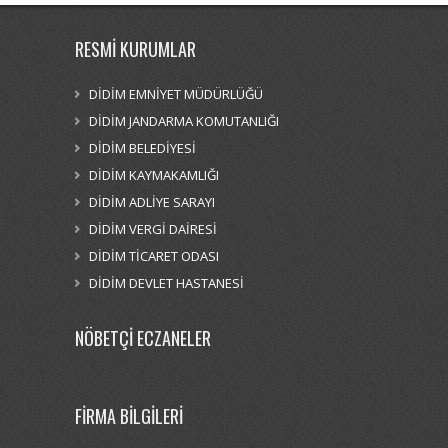
RESMİ KURUMLAR
DİDİM EMNİYET MÜDÜRLÜĞÜ
DİDİM JANDARMA KOMUTANLIĞI
DİDİM BELEDİYESİ
DİDİM KAYMAKAMLIĞI
DİDİM ADLİYE SARAYI
DİDİM VERGİ DAİRESİ
DİDİM TİCARET ODASI
DİDİM DEVLET HASTANESİ
NÖBETÇİ ECZANELER
FİRMA BİLGİLERİ