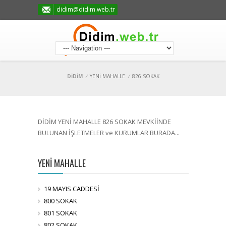
didim@didim.web.tr
DİDİM
/
YENİ MAHALLE
/
826 SOKAK
DİDİM YENİ MAHALLE 826 SOKAK MEVKİİNDE
BULUNAN İŞLETMELER ve KURUMLAR BURADA...
YENİ MAHALLE
19 MAYIS CADDESİ
800 SOKAK
801 SOKAK
802 SOKAK