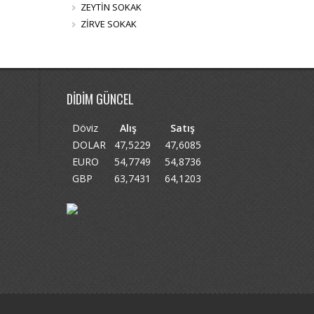
ZEYTİN SOKAK
ZİRVE SOKAK
DİDİM GÜNCEL
Döviz
Alış
Satış
DOLAR
47,5229
47,6085
EURO
54,7749
54,8736
GBP
63,7431
64,1203