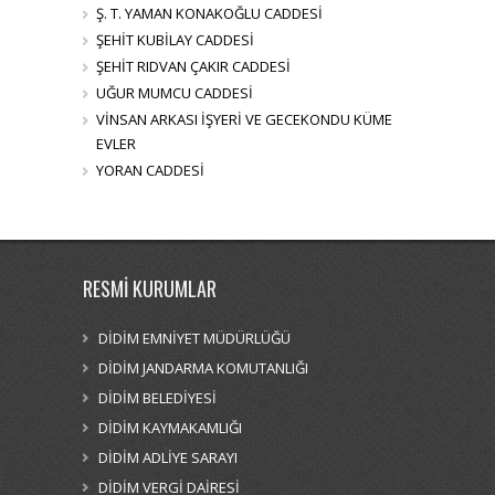
Ş. T. YAMAN KONAKOĞLU CADDESİ
ŞEHİT KUBİLAY CADDESİ
ŞEHİT RIDVAN ÇAKIR CADDESİ
UĞUR MUMCU CADDESİ
VİNSAN ARKASI İŞYERİ VE GECEKONDU KÜME
EVLER
YORAN CADDESİ
RESMİ KURUMLAR
DİDİM EMNİYET MÜDÜRLÜĞÜ
DİDİM JANDARMA KOMUTANLIĞI
DİDİM BELEDİYESİ
DİDİM KAYMAKAMLIĞI
DİDİM ADLİYE SARAYI
DİDİM VERGİ DAİRESİ