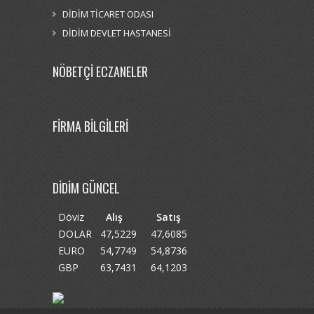
DİDİM TİCARET ODASI
DİDİM DEVLET HASTANESİ
NÖBETÇİ ECZANELER
FİRMA BİLGİLERİ
DİDİM GÜNCEL
Döviz
Alış
Satış
DOLAR
47,5229
47,6085
EURO
54,7749
54,8736
GBP
63,7431
64,1203