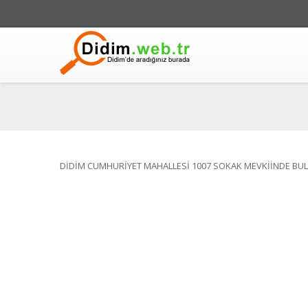
DİDİM CUMHURİYET MAHALLESİ 1007 SOKAK MEVKİİNDE BUL