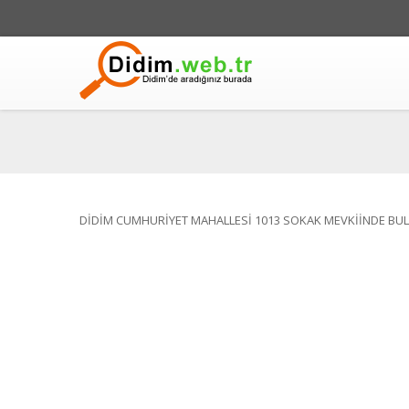
DİDİM CUMHURİYET MAHALLESİ 1013 SOKAK MEVKİİNDE BUL