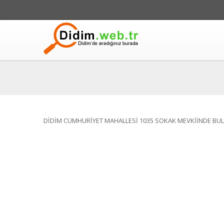
DİDİM CUMHURİYET MAHALLESİ 1035 SOKAK MEVKİİNDE BUL