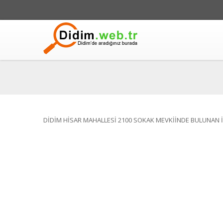
DİDİM HİSAR MAHALLESİ 2100 SOKAK MEVKİİNDE BULUNAN 