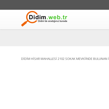
DİDİM HİSAR MAHALLESİ 2102 SOKAK MEVKİİNDE BULUNAN 