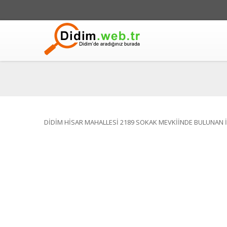
DİDİM HİSAR MAHALLESİ 2189 SOKAK MEVKİİNDE BULUNAN 