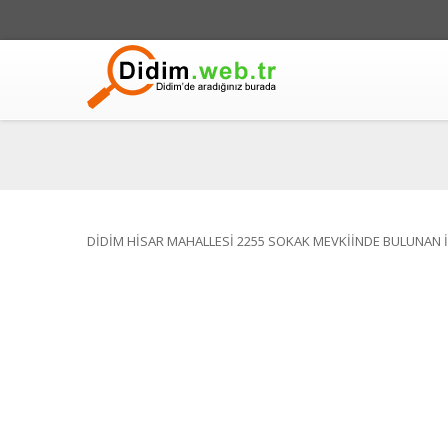
DİDİM HİSAR MAHALLESİ 2255 SOKAK MEVKİİNDE BULUNAN 