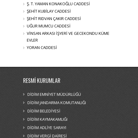
Ş. T. YAMAN KONAKOĞLU CADDESİ
ŞEHİT KUBİLAY CADDESİ
ŞEHİT RIDVAN ÇAKIR CADDESİ
UĞUR MUMCU CADDESİ
VİNSAN ARKASI İŞYERİ VE GECEKONDU KÜME
EVLER
YORAN CADDESİ
RESMİ KURUMLAR
DİDİM EMNİYET MÜDÜRLÜĞÜ
DİDİM JANDARMA KOMUTANLIĞI
DİDİM BELEDİYESİ
DİDİM KAYMAKAMLIĞI
DİDİM ADLİYE SARAYI
DİDİM VERGİ DAİRESİ