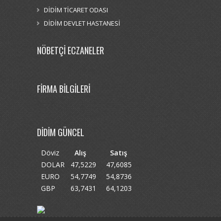
DİDİM TİCARET ODASI
DİDİM DEVLET HASTANESİ
NÖBETÇİ ECZANELER
FİRMA BİLGİLERİ
DİDİM GÜNCEL
Döviz
Alış
Satış
DOLAR
47,5229
47,6085
EURO
54,7749
54,8736
GBP
63,7431
64,1203