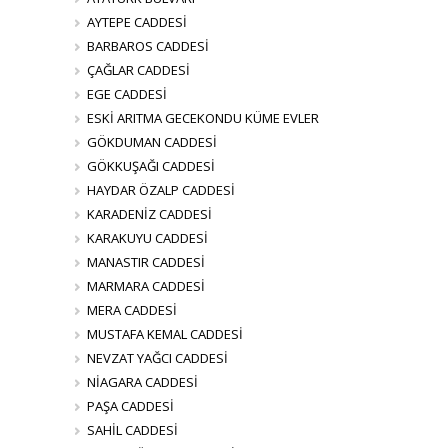
AYTEPE CADDESİ
BARBAROS CADDESİ
ÇAĞLAR CADDESİ
EGE CADDESİ
ESKİ ARITMA GECEKONDU KÜME EVLER
GÖKDUMAN CADDESİ
GÖKKUŞAĞI CADDESİ
HAYDAR ÖZALP CADDESİ
KARADENİZ CADDESİ
KARAKUYU CADDESİ
MANASTIR CADDESİ
MARMARA CADDESİ
MERA CADDESİ
MUSTAFA KEMAL CADDESİ
NEVZAT YAĞCI CADDESİ
NİAGARA CADDESİ
PAŞA CADDESİ
SAHİL CADDESİ