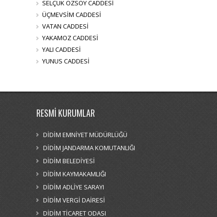
SELÇUK ÖZSOY CADDESİ
ÜÇMEVSİM CADDESİ
VATAN CADDESİ
YAKAMOZ CADDESİ
YALI CADDESİ
YUNUS CADDESİ
RESMİ KURUMLAR
DİDİM EMNİYET MÜDÜRLÜĞÜ
DİDİM JANDARMA KOMUTANLIĞI
DİDİM BELEDİYESİ
DİDİM KAYMAKAMLIĞI
DİDİM ADLİYE SARAYI
DİDİM VERGİ DAİRESİ
DİDİM TİCARET ODASI