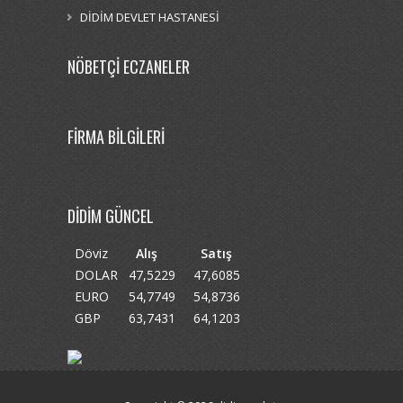
DİDİM DEVLET HASTANESİ
NÖBETÇİ ECZANELER
FİRMA BİLGİLERİ
DİDİM GÜNCEL
Döviz
Alış
Satış
DOLAR
47,5229
47,6085
EURO
54,7749
54,8736
GBP
63,7431
64,1203