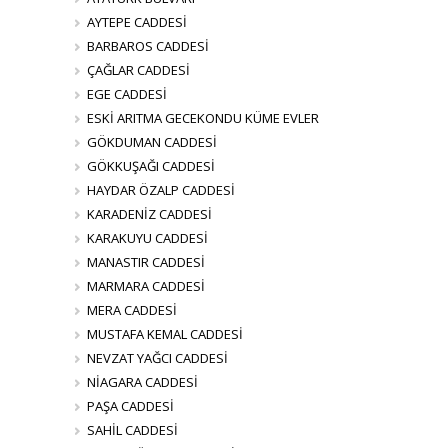
AYTEPE CADDESİ
BARBAROS CADDESİ
ÇAĞLAR CADDESİ
EGE CADDESİ
ESKİ ARITMA GECEKONDU KÜME EVLER
GÖKDUMAN CADDESİ
GÖKKUŞAĞI CADDESİ
HAYDAR ÖZALP CADDESİ
KARADENİZ CADDESİ
KARAKUYU CADDESİ
MANASTIR CADDESİ
MARMARA CADDESİ
MERA CADDESİ
MUSTAFA KEMAL CADDESİ
NEVZAT YAĞCI CADDESİ
NİAGARA CADDESİ
PAŞA CADDESİ
SAHİL CADDESİ