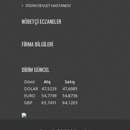
DİDİM DEVLET HASTANESİ
NÖBETÇİ ECZANELER
FİRMA BİLGİLERİ
DİDİM GÜNCEL
Döviz
Alış
Satış
DOLAR
47,5229
47,6085
EURO
54,7749
54,8736
GBP
63,7431
64,1203