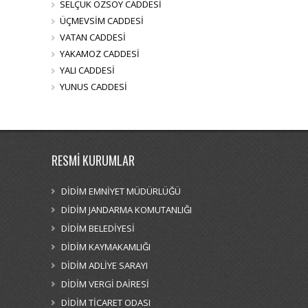
SELÇUK ÖZSOY CADDESİ
ÜÇMEVSİM CADDESİ
VATAN CADDESİ
YAKAMOZ CADDESİ
YALI CADDESİ
YUNUS CADDESİ
RESMİ KURUMLAR
DİDİM EMNİYET MÜDÜRLÜĞÜ
DİDİM JANDARMA KOMUTANLIĞI
DİDİM BELEDİYESİ
DİDİM KAYMAKAMLIĞI
DİDİM ADLİYE SARAYI
DİDİM VERGİ DAİRESİ
DİDİM TİCARET ODASI