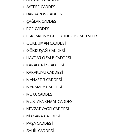
AYTEPE CADDESİ
BARBAROS CADDESİ
ÇAĞLAR CADDESİ
EGE CADDESİ
ESKİ ARITMA GECEKONDU KÜME EVLER
GÖKDUMAN CADDESİ
GÖKKUŞAĞI CADDESİ
HAYDAR ÖZALP CADDESİ
KARADENİZ CADDESİ
KARAKUYU CADDESİ
MANASTIR CADDESİ
MARMARA CADDESİ
MERA CADDESİ
MUSTAFA KEMAL CADDESİ
NEVZAT YAĞCI CADDESİ
NİAGARA CADDESİ
PAŞA CADDESİ
SAHİL CADDESİ