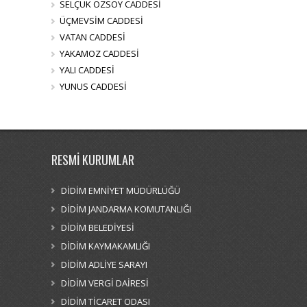
SELÇUK ÖZSOY CADDESİ
ÜÇMEVSİM CADDESİ
VATAN CADDESİ
YAKAMOZ CADDESİ
YALI CADDESİ
YUNUS CADDESİ
RESMİ KURUMLAR
DİDİM EMNİYET MÜDÜRLÜĞÜ
DİDİM JANDARMA KOMUTANLIĞI
DİDİM BELEDİYESİ
DİDİM KAYMAKAMLIĞI
DİDİM ADLİYE SARAYI
DİDİM VERGİ DAİRESİ
DİDİM TİCARET ODASI