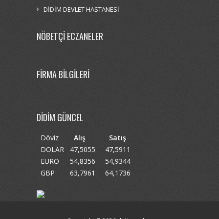
DİDİM DEVLET HASTANESİ
NÖBETÇİ ECZANELER
FİRMA BİLGİLERİ
DİDİM GÜNCEL
Döviz
Alış
Satış
DOLAR
47,5055
47,5911
EURO
54,8356
54,9344
GBP
63,7961
64,1736