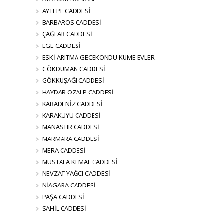
AYTEPE CADDESİ
BARBAROS CADDESİ
ÇAĞLAR CADDESİ
EGE CADDESİ
ESKİ ARITMA GECEKONDU KÜME EVLER
GÖKDUMAN CADDESİ
GÖKKUŞAĞI CADDESİ
HAYDAR ÖZALP CADDESİ
KARADENİZ CADDESİ
KARAKUYU CADDESİ
MANASTIR CADDESİ
MARMARA CADDESİ
MERA CADDESİ
MUSTAFA KEMAL CADDESİ
NEVZAT YAĞCI CADDESİ
NİAGARA CADDESİ
PAŞA CADDESİ
SAHİL CADDESİ