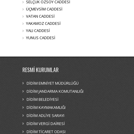
SELÇUK ÖZSOY CADDESİ
ÜÇMEVSİM CADDESİ
VATAN CADDESİ
YAKAMOZ CADDESİ
YALI CADDESİ
YUNUS CADDESİ
RESMİ KURUMLAR
DİDİM EMNİYET MÜDÜRLÜĞÜ
DİDİM JANDARMA KOMUTANLIĞI
DİDİM BELEDİYESİ
DİDİM KAYMAKAMLIĞI
DİDİM ADLİYE SARAYI
DİDİM VERGİ DAİRESİ
DİDİM TİCARET ODASI