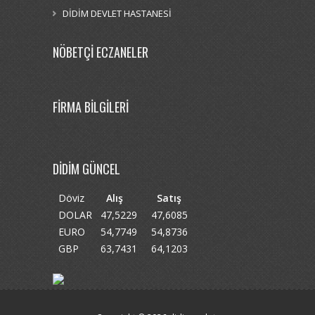
DİDİM DEVLET HASTANESİ
NÖBETÇİ ECZANELER
FİRMA BİLGİLERİ
DİDİM GÜNCEL
Döviz
Alış
Satış
DOLAR
47,5229
47,6085
EURO
54,7749
54,8736
GBP
63,7431
64,1203