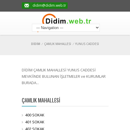
didim@didim.web.tr
DİDİM
/
ÇAMLIK MAHALLESİ
/
YUNUS CADDESİ
DİDİM ÇAMLIK MAHALLESİ YUNUS CADDESİ
MEVKİİNDE BULUNAN İŞLETMELER ve KURUMLAR
BURADA...
ÇAMLIK MAHALLESİ
400 SOKAK
401 SOKAK
402 SOKAK