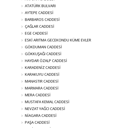
ATATÜRK BULVARI
AYTEPE CADDESİ
BARBAROS CADDESİ
ÇAĞLAR CADDESİ
EGE CADDESİ
ESKİ ARITMA GECEKONDU KÜME EVLER
GÖKDUMAN CADDESİ
GÖKKUŞAĞI CADDESİ
HAYDAR ÖZALP CADDESİ
KARADENİZ CADDESİ
KARAKUYU CADDESİ
MANASTIR CADDESİ
MARMARA CADDESİ
MERA CADDESİ
MUSTAFA KEMAL CADDESİ
NEVZAT YAĞCI CADDESİ
NİAGARA CADDESİ
PAŞA CADDESİ