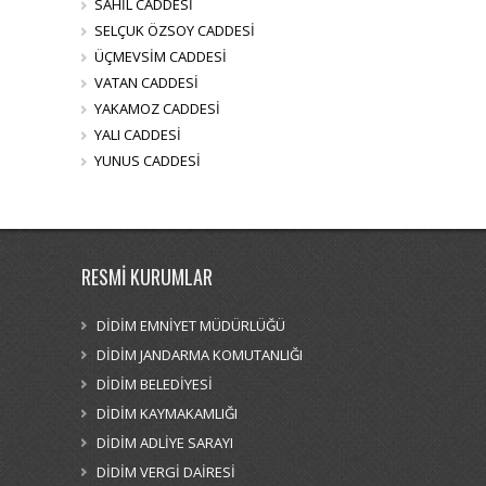
SAHİL CADDESİ
SELÇUK ÖZSOY CADDESİ
ÜÇMEVSİM CADDESİ
VATAN CADDESİ
YAKAMOZ CADDESİ
YALI CADDESİ
YUNUS CADDESİ
RESMİ KURUMLAR
DİDİM EMNİYET MÜDÜRLÜĞÜ
DİDİM JANDARMA KOMUTANLIĞI
DİDİM BELEDİYESİ
DİDİM KAYMAKAMLIĞI
DİDİM ADLİYE SARAYI
DİDİM VERGİ DAİRESİ