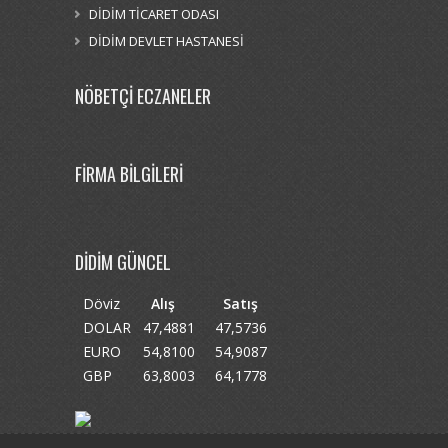
DİDİM TİCARET ODASI
DİDİM DEVLET HASTANESİ
NÖBETÇİ ECZANELER
FİRMA BİLGİLERİ
DİDİM GÜNCEL
Döviz
Alış
Satış
DOLAR
47,4881
47,5736
EURO
54,8100
54,9087
GBP
63,8003
64,1778