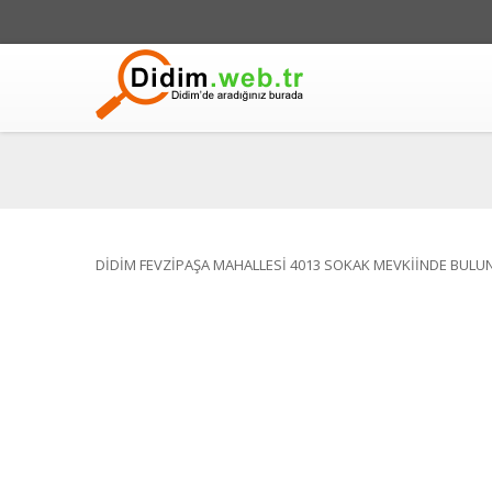
DİDİM FEVZİPAŞA MAHALLESİ 4013 SOKAK MEVKİİNDE BULU