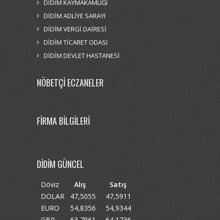
DİDİM KAYMAKAMLIĞI
DİDİM ADLİYE SARAYI
DİDİM VERGİ DAİRESİ
DİDİM TİCARET ODASI
DİDİM DEVLET HASTANESİ
NÖBETÇİ ECZANELER
FİRMA BİLGİLERİ
DİDİM GÜNCEL
Döviz
Alış
Satış
DOLAR
47,5055
47,5911
EURO
54,8356
54,9344
GBP
63,7961
64,1736