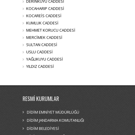
DERİNKUYU CADDESİ
KOCAHARIP CADDESİ
KOCAREİS CADDESİ
KUMLUK CADDESİ
MEHMET KORUCU CADDESİ
MERCİMEK CADDESİ
SULTAN CADDESİ
USLU CADDESİ
YAĞLIKUYU CADDESİ
YILDIZ CADDESİ
RESMİ KURUMLAR
DİDİM EMNİYET MÜDÜRLÜĞÜ
DİDİM JANDARMA KOMUTANLIĞI
DİDİM BELEDİYESİ