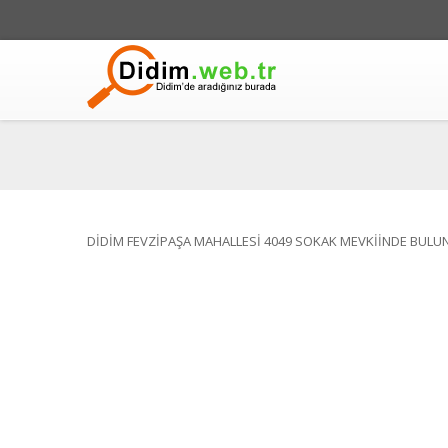
DİDİM FEVZİPAŞA MAHALLESİ 4049 SOKAK MEVKİİNDE BULU