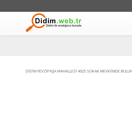
DİDİM FEVZİPAŞA MAHALLESİ 4025 SOKAK MEVKİİNDE BULU