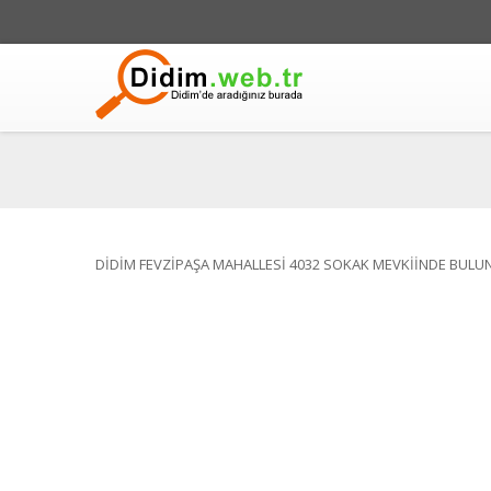
DİDİM FEVZİPAŞA MAHALLESİ 4032 SOKAK MEVKİİNDE BULU