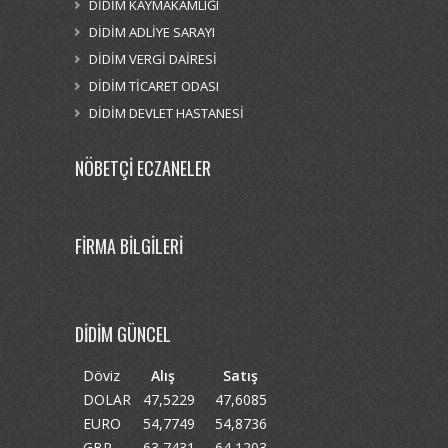
DİDİM KAYMAKAMLIĞI
DİDİM ADLİYE SARAYI
DİDİM VERGİ DAİRESİ
DİDİM TİCARET ODASI
DİDİM DEVLET HASTANESİ
NÖBETÇİ ECZANELER
FİRMA BİLGİLERİ
DİDİM GÜNCEL
Döviz
Alış
Satış
DOLAR
47,5229
47,6085
EURO
54,7749
54,8736
GBP
63,7431
64,1203