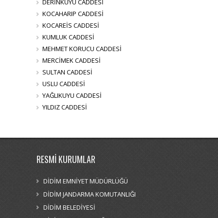
DERİNKUYU CADDESİ
KOCAHARIP CADDESİ
KOCAREİS CADDESİ
KUMLUK CADDESİ
MEHMET KORUCU CADDESİ
MERCİMEK CADDESİ
SULTAN CADDESİ
USLU CADDESİ
YAĞLIKUYU CADDESİ
YILDIZ CADDESİ
RESMİ KURUMLAR
DİDİM EMNİYET MÜDÜRLÜĞÜ
DİDİM JANDARMA KOMUTANLIĞI
DİDİM BELEDİYESİ