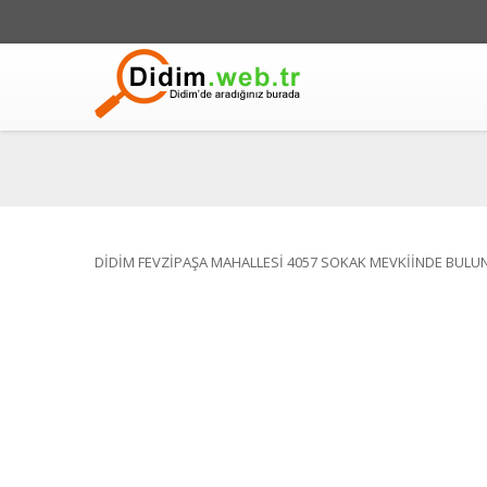
DİDİM FEVZİPAŞA MAHALLESİ 4057 SOKAK MEVKİİNDE BULU