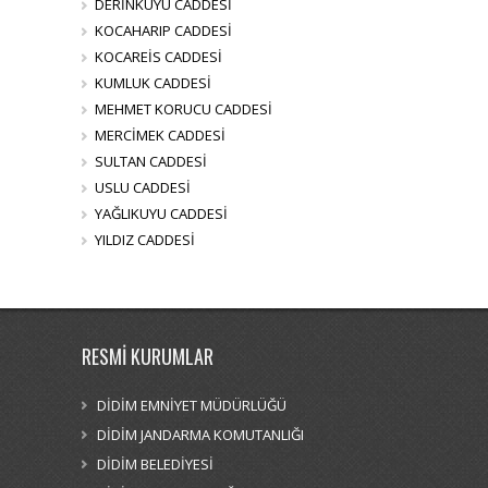
DERİNKUYU CADDESİ
KOCAHARIP CADDESİ
KOCAREİS CADDESİ
KUMLUK CADDESİ
MEHMET KORUCU CADDESİ
MERCİMEK CADDESİ
SULTAN CADDESİ
USLU CADDESİ
YAĞLIKUYU CADDESİ
YILDIZ CADDESİ
RESMİ KURUMLAR
DİDİM EMNİYET MÜDÜRLÜĞÜ
DİDİM JANDARMA KOMUTANLIĞI
DİDİM BELEDİYESİ