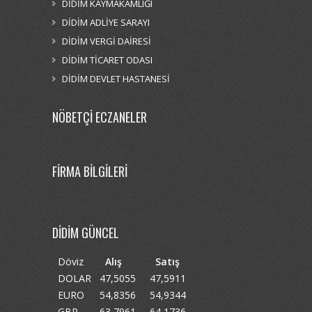
DİDİM KAYMAKAMLIĞI
DİDİM ADLİYE SARAYI
DİDİM VERGİ DAİRESİ
DİDİM TİCARET ODASI
DİDİM DEVLET HASTANESİ
NÖBETÇİ ECZANELER
FİRMA BİLGİLERİ
DİDİM GÜNCEL
Döviz
Alış
Satış
DOLAR
47,5055
47,5911
EURO
54,8356
54,9344
GBP
63,7961
64,1736