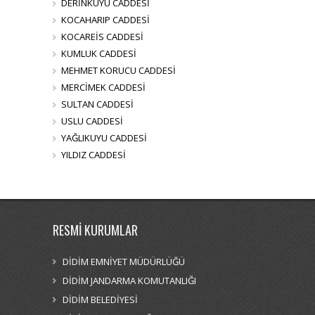
DERİNKUYU CADDESİ
KOCAHARIP CADDESİ
KOCAREİS CADDESİ
KUMLUK CADDESİ
MEHMET KORUCU CADDESİ
MERCİMEK CADDESİ
SULTAN CADDESİ
USLU CADDESİ
YAĞLIKUYU CADDESİ
YILDIZ CADDESİ
RESMİ KURUMLAR
DİDİM EMNİYET MÜDÜRLÜĞÜ
DİDİM JANDARMA KOMUTANLIĞI
DİDİM BELEDİYESİ