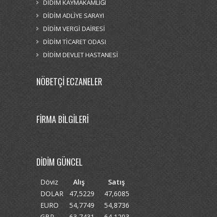
DİDİM KAYMAKAMLIĞI
DİDİM ADLİYE SARAYI
DİDİM VERGİ DAİRESİ
DİDİM TİCARET ODASI
DİDİM DEVLET HASTANESİ
NÖBETÇİ ECZANELER
FİRMA BİLGİLERİ
DİDİM GÜNCEL
Döviz
Alış
Satış
DOLAR
47,5229
47,6085
EURO
54,7749
54,8736
GBP
63,7431
64,1203