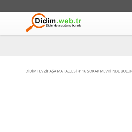
DİDİM FEVZİPAŞA MAHALLESİ 4116 SOKAK MEVKİİNDE BULU