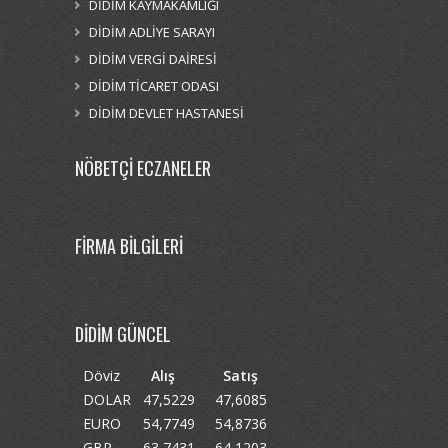
DİDİM KAYMAKAMLIĞI
DİDİM ADLİYE SARAYI
DİDİM VERGİ DAİRESİ
DİDİM TİCARET ODASI
DİDİM DEVLET HASTANESİ
NÖBETÇİ ECZANELER
FİRMA BİLGİLERİ
DİDİM GÜNCEL
Döviz
Alış
Satış
DOLAR
47,5229
47,6085
EURO
54,7749
54,8736
GBP
63,7431
64,1203