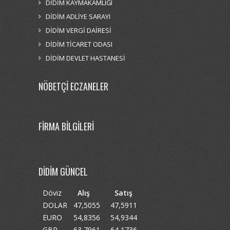
DİDİM KAYMAKAMLIĞI
DİDİM ADLİYE SARAYI
DİDİM VERGİ DAİRESİ
DİDİM TİCARET ODASI
DİDİM DEVLET HASTANESİ
NÖBETÇİ ECZANELER
FİRMA BİLGİLERİ
DİDİM GÜNCEL
Döviz
Alış
Satış
DOLAR
47,5055
47,5911
EURO
54,8356
54,9344
GBP
63,7961
64,1736