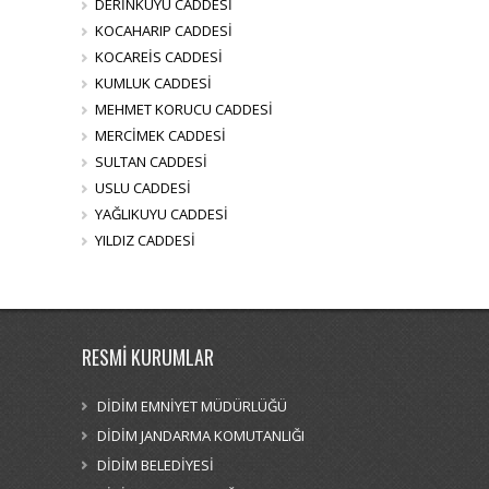
DERİNKUYU CADDESİ
KOCAHARIP CADDESİ
KOCAREİS CADDESİ
KUMLUK CADDESİ
MEHMET KORUCU CADDESİ
MERCİMEK CADDESİ
SULTAN CADDESİ
USLU CADDESİ
YAĞLIKUYU CADDESİ
YILDIZ CADDESİ
RESMİ KURUMLAR
DİDİM EMNİYET MÜDÜRLÜĞÜ
DİDİM JANDARMA KOMUTANLIĞI
DİDİM BELEDİYESİ