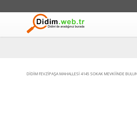
DİDİM FEVZİPAŞA MAHALLESİ 4145 SOKAK MEVKİİNDE BULU