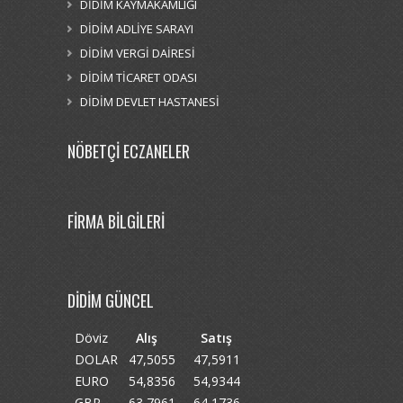
DİDİM KAYMAKAMLIĞI
DİDİM ADLİYE SARAYI
DİDİM VERGİ DAİRESİ
DİDİM TİCARET ODASI
DİDİM DEVLET HASTANESİ
NÖBETÇİ ECZANELER
FİRMA BİLGİLERİ
DİDİM GÜNCEL
Döviz
Alış
Satış
DOLAR
47,5055
47,5911
EURO
54,8356
54,9344
GBP
63,7961
64,1736