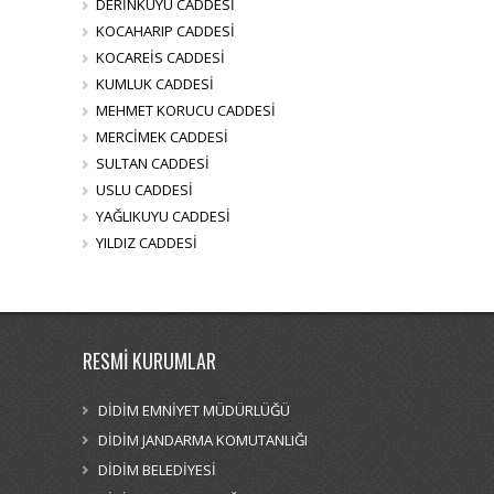
DERİNKUYU CADDESİ
KOCAHARIP CADDESİ
KOCAREİS CADDESİ
KUMLUK CADDESİ
MEHMET KORUCU CADDESİ
MERCİMEK CADDESİ
SULTAN CADDESİ
USLU CADDESİ
YAĞLIKUYU CADDESİ
YILDIZ CADDESİ
RESMİ KURUMLAR
DİDİM EMNİYET MÜDÜRLÜĞÜ
DİDİM JANDARMA KOMUTANLIĞI
DİDİM BELEDİYESİ