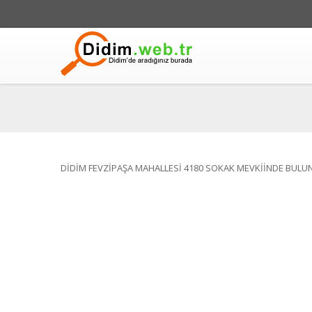
DİDİM FEVZİPAŞA MAHALLESİ 4180 SOKAK MEVKİİNDE BULU